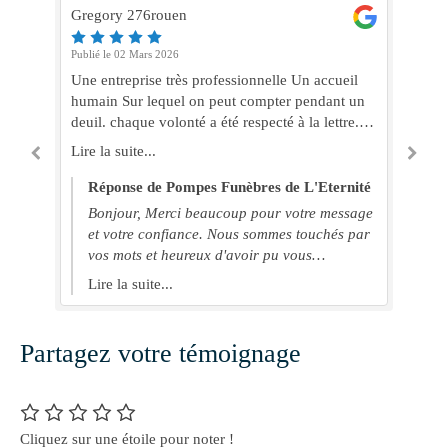
Gregory 276rouen
Co
Publié le 02 Mars 2026
Pub
Une entreprise très professionnelle Un accueil
Da
humain Sur lequel on peut compter pendant un
tr
deuil. chaque volonté a été respecté à la lettre.
un 
ir
enfin une société qui ne pense pas qu’à l’argent
res
Lire la suite...
Lir
e.
et qui pense à l’humain. je recommande les yeux
ont
fermés. merci à vous.
du
té
Réponse de Pompes Funèbres de L'Eternité
ai
Bonjour, Merci beaucoup pour votre message
et 
 et
et votre confiance. Nous sommes touchés par
vos mots et heureux d'avoir pu vous
accompagner dans ce moment difficile. Bien
Lire la suite...
cordialement Pompes Funèbres De L'Éternité
us
Partagez votre témoignage
t
Cliquez sur une étoile pour noter !