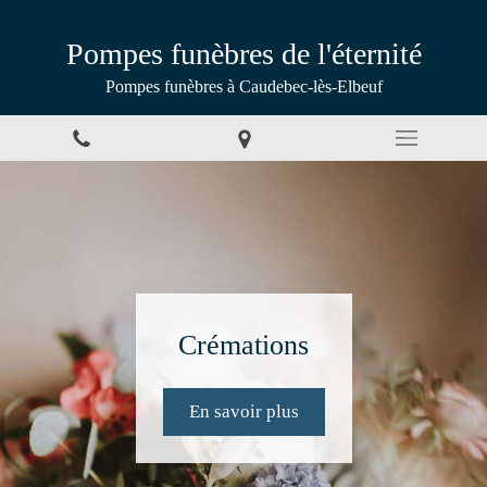
Pompes funèbres de l'éternité
Pompes funèbres à Caudebec-lès-Elbeuf
Inhumations
Crémations
Marbrerie
En savoir plus
En savoir plus
En savoir plus