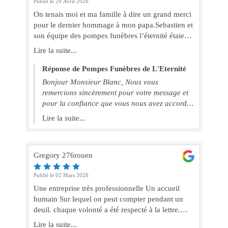
Publié le 29 Avril 2026
On tenais moi et ma famille à dire un grand merci
pour le dernier hommage à mon papa.Sebastien et
son équipe des pompes funèbres l’éternité étaient
la pour nous soutenir pour se moment
Lire la suite...
difficiles.Très belle cérémonie. Encore merci de la
part de la famille Blanc
Réponse de Pompes Funèbres de L'Eternité
Bonjour Monsieur Blanc, Nous vous
remercions sincèrement pour votre message et
pour la confiance que vous nous avez accordée
dans ce moment si difficile. Toute l'équipe est
Lire la suite...
profondément touchée par vos mots. Nous
sommes honorés d'avoir pu vous accompagner
et rendre hommage à votre papa comme il se
Gregory 276rouen
devait. Nous vous adressons, à vous et à votre
famille, nos pensées les plus sincères. Bien
Publié le 02 Mars 2026
cordialement Sébastien et toute l'équipe des
Une entreprise très professionnelle Un accueil
Pompes Funèbres De L'Éternité
humain Sur lequel on peut compter pendant un
deuil. chaque volonté a été respecté à la lettre.
enfin une société qui ne pense pas qu’à l’argent et
Lire la suite...