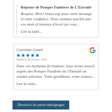
qui pense à l’humain. je recommande les yeux
fermés. merci à vous.
Réponse de Pompes Funèbres de L'Eternité
Bonjour, Merci beaucoup pour votre message
et votre confiance. Nous sommes touchés par
vos mots et heureux d'avoir pu vous
accompagner dans ce moment difficile. Bien
Lire la suite...
cordialement Pompes Funèbres De L'Éternité
Corentine Girard
Publié le 30 Octobre 2025
Dans ces moments de tristesse, nous avons trouvé
auprès des Pompes Funèbres de l’Eternité un
soutien précieux. Votre gentillesse, votre respect,
votre bienveIllance, votre délicatesse ont été un
Lire la suite...
réconfort pour notre famille. Du fond du cœur,
merci pour votre accompagnement ainsi que votre
professionnalisme Sœur d’Axel et Tracy
Découvrir les autres témoignages