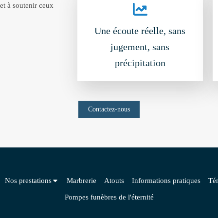
 et à soutenir ceux
Une écoute réelle, sans
jugement, sans
précipitation
Contactez-nous
Nos prestations
Marbrerie
Atouts
Informations pratiques
Té
Pompes funèbres de l'éternité