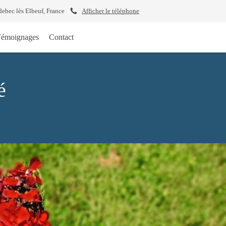
ebec lès Elbeuf, France
Afficher le téléphone
émoignages
Contact
é